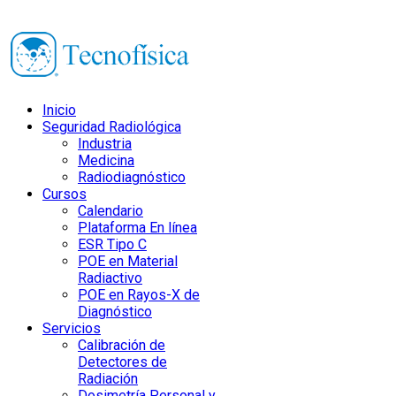
Inicio
Seguridad Radiológica
Industria
Medicina
Radiodiagnóstico
Cursos
Calendario
Plataforma En línea
ESR Tipo C
POE en Material
Radiactivo
POE en Rayos-X de
Diagnóstico
Servicios
Calibración de
Detectores de
Radiación
Dosimetría Personal y