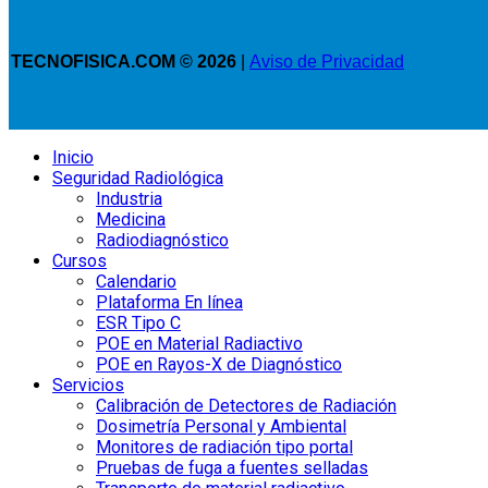
TECNOFISICA.COM © 2026
|
Aviso de Privacidad
Inicio
Seguridad Radiológica
Industria
Medicina
Radiodiagnóstico
Cursos
Calendario
Plataforma En línea
ESR Tipo C
POE en Material Radiactivo
POE en Rayos-X de Diagnóstico
Servicios
Calibración de Detectores de Radiación
Dosimetría Personal y Ambiental
Monitores de radiación tipo portal
Pruebas de fuga a fuentes selladas