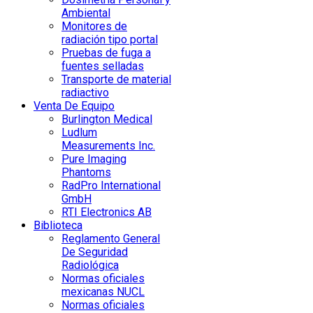
Ambiental
Monitores de
radiación tipo portal
Pruebas de fuga a
fuentes selladas
Transporte de material
radiactivo
Venta De Equipo
Burlington Medical
Ludlum
Measurements Inc.
Pure Imaging
Phantoms
RadPro International
GmbH
RTI Electronics AB
Biblioteca
Reglamento General
De Seguridad
Radiológica
Normas oficiales
mexicanas NUCL
Normas oficiales