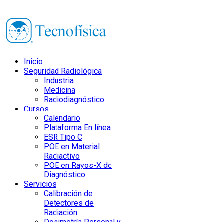
Inicio
Seguridad Radiológica
Industria
Medicina
Radiodiagnóstico
Cursos
Calendario
Plataforma En línea
ESR Tipo C
POE en Material
Radiactivo
POE en Rayos-X de
Diagnóstico
Servicios
Calibración de
Detectores de
Radiación
Dosimetría Personal y