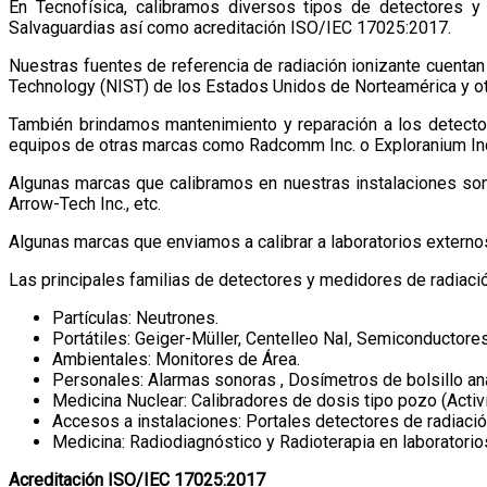
En Tecnofísica, calibramos diversos tipos de detectores 
Salvaguardias así como acreditación ISO/IEC 17025:2017.
Nuestras fuentes de referencia de radiación ionizante cuentan c
Technology (NIST) de los Estados Unidos de Norteamérica y ot
También brindamos mantenimiento y reparación a los detectore
equipos de otras marcas como Radcomm Inc. o Exploranium Inc.
Algunas marcas que calibramos en nuestras instalaciones son: 
Arrow-Tech Inc., etc.
Algunas marcas que enviamos a calibrar a laboratorios externos: 
Las principales familias de detectores y medidores de radiac
Partículas: Neutrones.
Portátiles: Geiger-Müller, Centelleo NaI, Semiconductore
Ambientales: Monitores de Área.
Personales: Alarmas sonoras , Dosímetros de bolsillo ana
Medicina Nuclear: Calibradores de dosis tipo pozo (Act
Accesos a instalaciones: Portales detectores de radiació
Medicina: Radiodiagnóstico y Radioterapia en laboratorio
Acreditación ISO/IEC 17025:2017