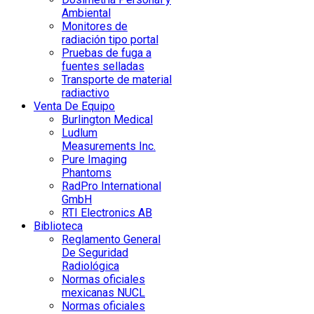
Ambiental
Monitores de
radiación tipo portal
Pruebas de fuga a
fuentes selladas
Transporte de material
radiactivo
Venta De Equipo
Burlington Medical
Ludlum
Measurements Inc.
Pure Imaging
Phantoms
RadPro International
GmbH
RTI Electronics AB
Biblioteca
Reglamento General
De Seguridad
Radiológica
Normas oficiales
mexicanas NUCL
Normas oficiales